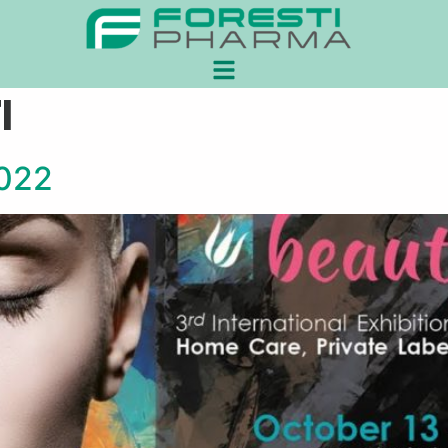
i
022